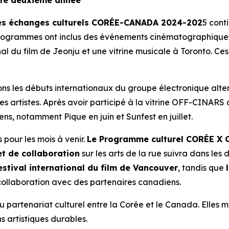
ette deuxième année
es échanges culturels CORÉE-CANADA 2024-202
5 cont
programmes ont inclus des événements cinématographiques 
nal du film de Jeonju et une vitrine musicale à Toronto. Ce
citons les débuts internationaux du groupe électronique alt
s artistes. Après avoir participé à la vitrine OFF-CINARS
ns, notamment Pique en juin et Sunfest en juillet.
 pour les mois à venir.
Le Programme culturel CORÉE X CA
et de collaboration
sur les arts de la rue suivra dans les
estival international du film de Vancouver
, tandis que
llaboration avec des partenaires canadiens.
du partenariat culturel entre la Corée et le Canada. Elles me
s artistiques durables.