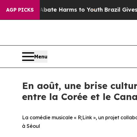
und to Abate Harms to Youth
Brazil Gives Parents
AGP PICKS
Menu
En août, une brise cultur
entre la Corée et le Cana
La comédie musicale « R;Link », un projet collab
à Séoul