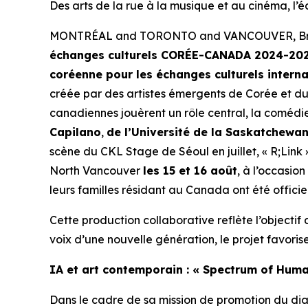
Des arts de la rue à la musique et au cinéma, l’é
MONTRÉAL and TORONTO and VANCOUVER, Britis
échanges culturels CORÉE-CANADA 2024-2025, 
coréenne pour les échanges culturels intern
créée par des artistes émergents de Corée et d
canadiennes jouèrent un rôle central, la coméd
Capilano
,
de l’Université de la Saskatchewa
scène du CKL Stage de Séoul en juillet, «
R;Link
North Vancouver
les 15 et 16 août
, à l’occasio
leurs familles résidant au Canada ont été officiel
Cette production collaborative reflète l’objectif d
voix d’une nouvelle génération, le projet favoris
IA et art contemporain : « Spectrum of Huma
Dans le cadre de sa mission de promotion du dial