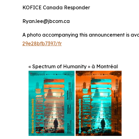
KOFICE Canada Responder
Ryan.lee@jbcom.ca
A photo accompanying this announcement is ava
29e28bfb7397/fr
« Spectrum of Humanity » à Montréal