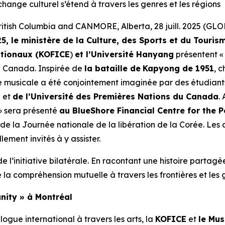
change culturel s’étend à travers les genres et les régions
h Columbia and CANMORE, Alberta, 28 juill. 2025 (GL
le ministère de la Culture, des Sports et du Tourism
ationaux (KOFICE
)
et l’Université Hanyang
présentent 
u Canada. Inspirée de
la bataille de
Kapyong de 1951
, 
ie musicale a été conjointement imaginée par des étudian
n
et
de l’Université des Premières Nations du Canada
.
» sera présenté
au BlueShore Financial Centre for the P
n de la Journée nationale de la libération de la Corée. Le
lement invités à y assister.
e l’initiative bilatérale. En racontant une histoire partagée
e la compréhension mutuelle à travers les frontières et les 
nity » à Montréal
ogue international à travers les arts, la
KOFICE
et
le Mus