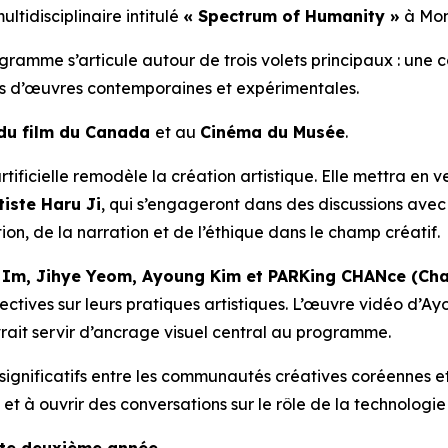
tidisciplinaire intitulé
« Spectrum of Humanity »
à Mon
 programme s’articule autour de trois volets principaux : u
ons d’œuvres contemporaines et expérimentales.
l du film du Canada
et au
Cinéma du Musée
.
ificielle remodèle la création artistique. Elle mettra en 
rtiste Haru Ji
, qui s’engageront dans des discussions avec 
ion, de la narration et de l’éthique dans le champ créatif.
Im, Jihye Yeom, Ayoung Kim et PARKing CHANce (Cha
pectives sur leurs pratiques artistiques. L’œuvre vidéo d’A
rait servir d’ancrage visuel central au programme.
 significatifs entre les communautés créatives coréennes 
 et à ouvrir des conversations sur le rôle de la technologi