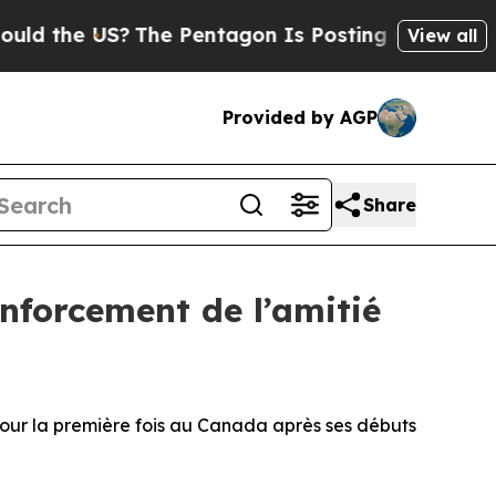
 US?
The Pentagon Is Posting Cryptic Biblical M
View all
Provided by AGP
Share
enforcement de l’amitié
 pour la première fois au Canada après ses débuts